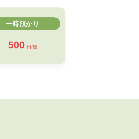
一時預かり
500
円/個