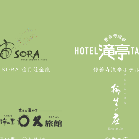
 SORA 渡月荘金龍
修善寺滝亭ホテ